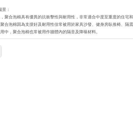
場景：
說，聚合泡棉具有優異的抗衝擊性與耐用性，非常適合中度至重度的住宅
的聚合泡棉因為支撐好及耐用性佳常被用於家具沙發、健身房臥推椅、隔
應用中，聚合泡棉也常被用作牆體內的隔音及降噪材料。