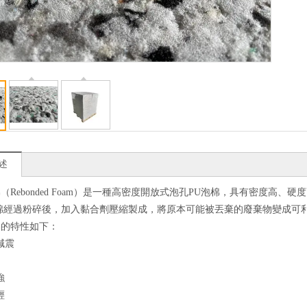
述
（Rebonded Foam）是一種高密度開放式泡孔PU泡棉，具有密度高
泡棉經過粉碎後，加入黏合劑壓縮製成，將原本可能被丟棄的廢棄物變成可
棉的特性如下：
減震
強
輕