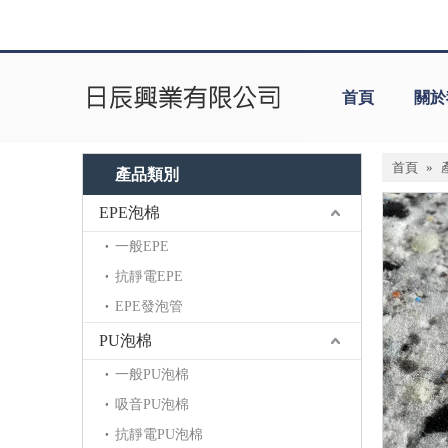
首頁
關於
首頁
»
產品類別
EPE泡棉
一般EPE
抗靜電EPE
EPE發泡管
PU泡棉
一般PU泡棉
吸音PU泡棉
抗靜電PU泡棉