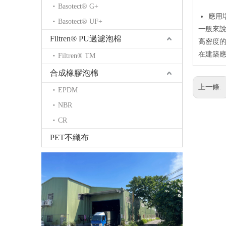
Basotect® G+
應用
Basotect® UF+
一般來
Filtren® PU過濾泡棉
高密度
在建築
Filtren® TM
合成橡膠泡棉
上一條:
EPDM
NBR
CR
PET不織布