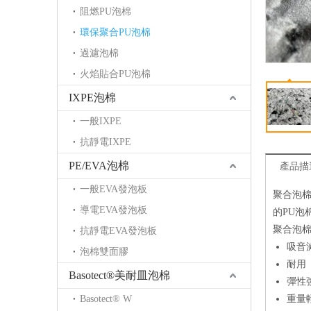
阻燃PU泡棉
環保聚合PU泡棉
過濾泡棉
火焰貼合PU泡棉
IXPE泡棉
一般IXPE
抗靜電IXPE
PE/EVA泡棉
產品描
一般EVA發泡板
聚合泡棉
導電EVA發泡板
的PU
聚合泡
抗靜電EVA發泡板
吸音
泡棉雙面膠
耐用
Basotect®美耐皿泡棉
彈性
Basotect® W
重量