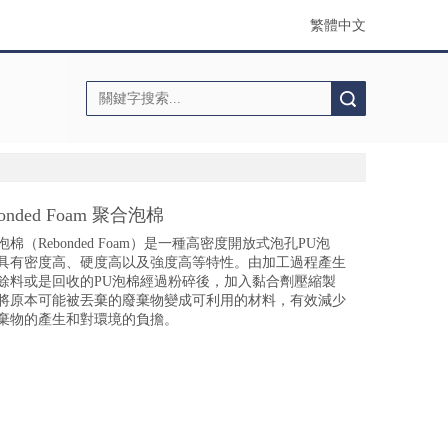
繁體中文
搜索
bonded Foam 聚合泡棉
泡棉（Rebonded Foam）是一種高密度開放式泡孔PU泡
具有密度高、硬度高以及強度高等特性。由加工過程產生
餘料或是回收的PU泡棉經過粉碎後，加入黏合劑壓縮製
將原本可能被丟棄的廢棄物變成可利用的材料，有效減少
棄物的產生和對環境的負擔。