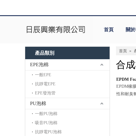
首頁
關於
首頁
»
產品類別
合成
EPE泡棉
一般EPE
EPDM F
抗靜電EPE
​EPDM
EPE發泡管
性和耐臭
PU泡棉
一般PU泡棉
吸音PU泡棉
抗靜電PU泡棉