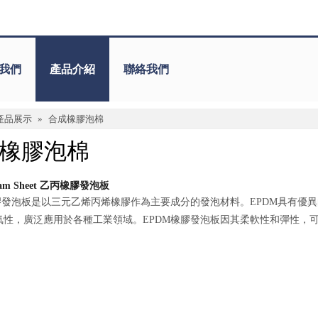
我們
產品介紹
聯絡我們
產品展示
»
合成橡膠泡棉
橡膠泡棉
oam Sheet 乙丙橡膠發泡板
橡膠發泡板是以三元乙烯丙烯橡膠作為主要成分的發泡材料。EPDM具有優
氧性，廣泛應用於各種工業領域。EPDM橡膠發泡板因其柔軟性和彈性，