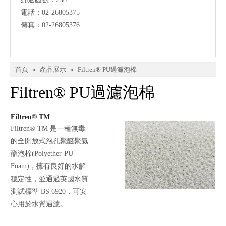
電話：02-26805375
傳真：02-26805376
首頁
»
產品展示
»
Filtren® PU過濾泡棉
Filtren® PU過濾泡棉
Filtren® TM
Filtren® TM 是一種無毒
的全開放式泡孔聚醚聚氨
酯泡棉(Polyether-PU
Foam)，擁有良好的水解
穩定性，並通過英國水質
測試標準 BS 6920，可安
心用於水質過濾。