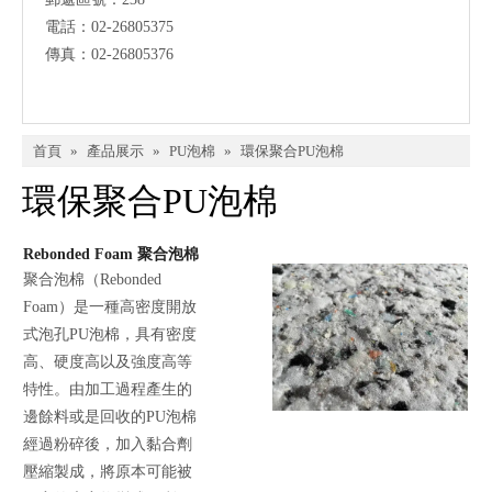
電話：02-26805375
傳真：02-26805376
首頁
»
產品展示
»
PU泡棉
»
環保聚合PU泡棉
環保聚合PU泡棉
Rebonded Foam 聚合泡棉
聚合泡棉（Rebonded
Foam）是一種高密度開放
式泡孔PU泡棉，具有密度
高、硬度高以及強度高等
特性。由加工過程產生的
邊餘料或是回收的PU泡棉
經過粉碎後，加入黏合劑
壓縮製成，將原本可能被