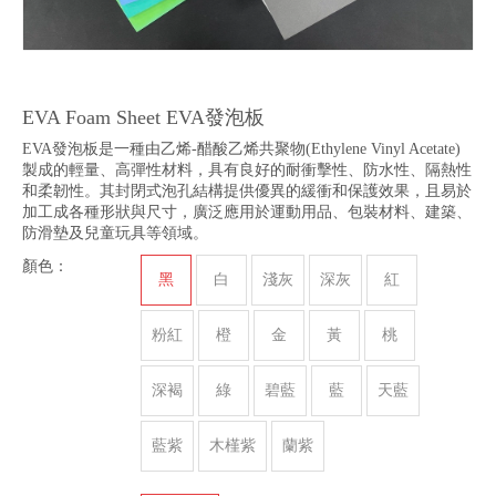
EVA Foam Sheet EVA發泡板
EVA發泡板是一種由乙烯-醋酸乙烯共聚物(Ethylene Vinyl Acetate)
製成的輕量、高彈性材料，具有良好的耐衝擊性、防水性、隔熱性
和柔韌性。其封閉式泡孔結構提供優異的緩衝和保護效果，且易於
加工成各種形狀與尺寸，廣泛應用於運動用品、包裝材料、建築、
防滑墊及兒童玩具等領域。
顏色：
黑
白
淺灰
深灰
紅
粉紅
橙
金
黃
桃
深褐
綠
碧藍
藍
天藍
藍紫
木槿紫
蘭紫