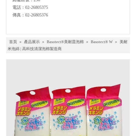
電話：02-26805375
傳真：02-26805376
首頁
»
產品展示
»
Basotect®美耐皿泡棉
»
Basotect® W
»
美耐
米泡綿 | 高科技清潔泡棉製造商