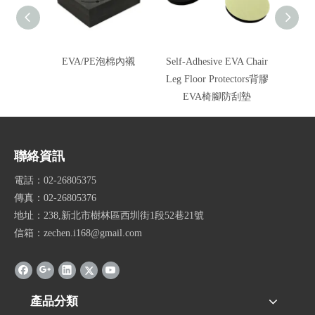
EVA/PE泡棉內襯
Self-Adhesive EVA Chair
EVA F
Leg Floor Protectors背膠
EVA椅腳防刮墊
聯絡資訊
電話：02-26805375
傳真：02-26805376
地址：238,新北市樹林區西圳街1段52巷21號
信箱：zechen.i168@gmail.com
產品分類