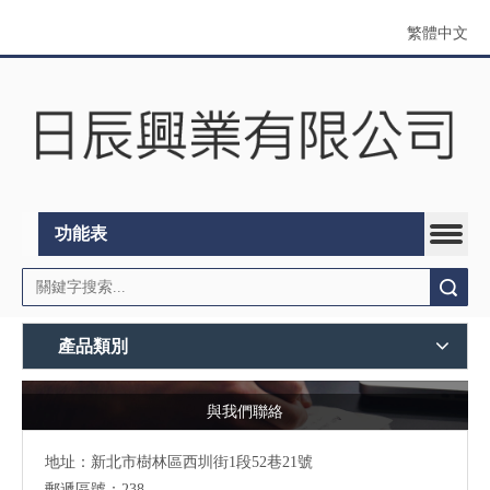
繁體中文
功能表
搜索
產品類別
與我們聯絡
地址：
新北市樹林區西圳街1段52巷21號
郵遞區號：238