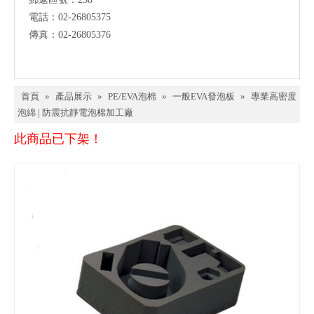
電話：02-26805375
傳真：02-26805376
首頁
»
產品展示
»
PE/EVA泡棉
»
一般EVA發泡板
»
專業高密度
泡綿 | 防震抗靜電泡棉加工廠
此商品已下架！